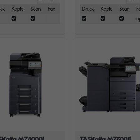
ck
Kopie
Scan
Fax
Druck
Kopie
Scan
F
o
SKalfa MZ4000i
TASKalfa MZ5001i