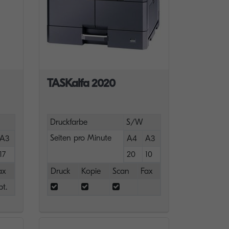
TASKalfa 2020
Druckfarbe
S/W
Seiten pro Minute
A3
A4
A3
17
20
10
ax
Druck
Kopie
Scan
Fax
pt.