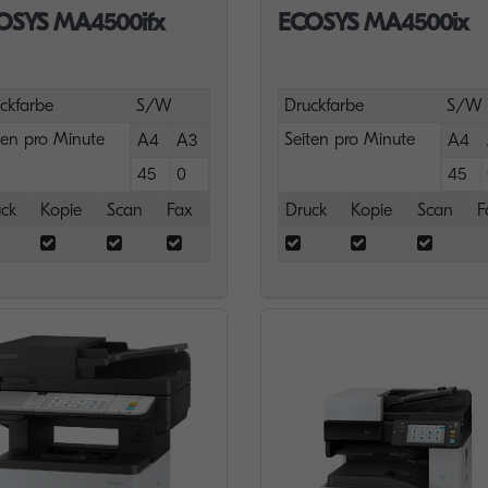
OSYS MA4500ifx
ECOSYS MA4500ix
ckfarbe
S/W
Druckfarbe
S/W
ten pro Minute
Seiten pro Minute
A4
A3
A4
45
0
45
ck
Kopie
Scan
Fax
Druck
Kopie
Scan
F