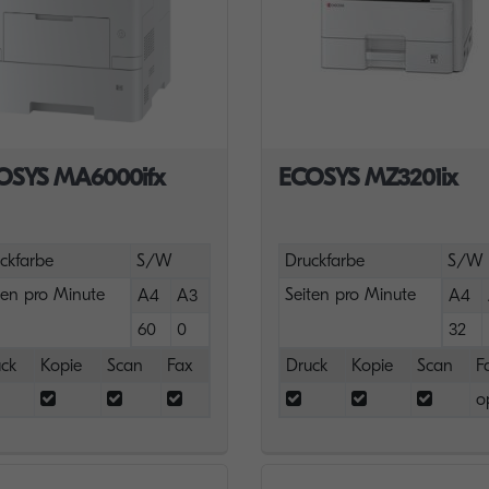
OSYS MA6000ifx
ECOSYS MZ3201ix
ckfarbe
S/W
Druckfarbe
S/W
ten pro Minute
Seiten pro Minute
A4
A3
A4
60
0
32
ck
Kopie
Scan
Fax
Druck
Kopie
Scan
F
o