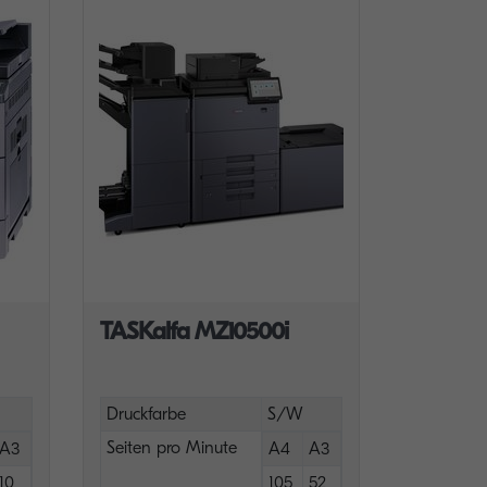
TASKalfa MZ10500i
Druckfarbe
S/W
Seiten pro Minute
A3
A4
A3
10
105
52