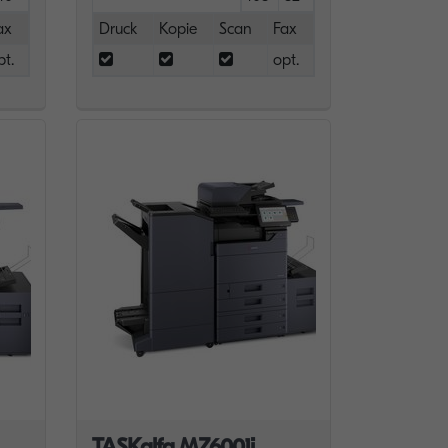
ax
Druck
Kopie
Scan
Fax
pt.
opt.
TASKalfa MZ6001i