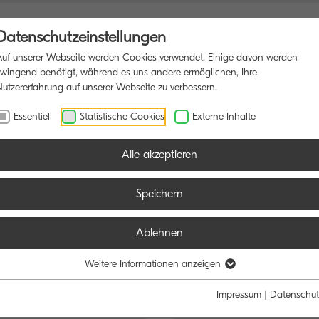
Datenschutzeinstellungen
Auf unserer Webseite werden Cookies verwendet. Einige davon werden
zwingend benötigt, während es uns andere ermöglichen, Ihre
Nutzererfahrung auf unserer Webseite zu verbessern.
NSDRUCKER
SOFTWARE
BLOG
Essentiell
Statistische Cookies
Externe Inhalte
Alle akzeptieren
Speichern
Ablehnen
e:
Funktion:
Weitere Informationen anzeigen
Schwarz/Weiß
Farbe
Alle
Scan
Fax
Impressum
|
Datenschut