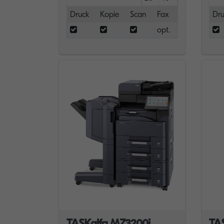
Druck
Kopie
Scan
Fax
Dru
opt.
TASKalfa MZ3200i
TA