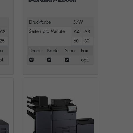
Druckfarbe
S/W
Seiten pro Minute
A3
A4
A3
25
60
30
ax
Druck
Kopie
Scan
Fax
pt.
opt.