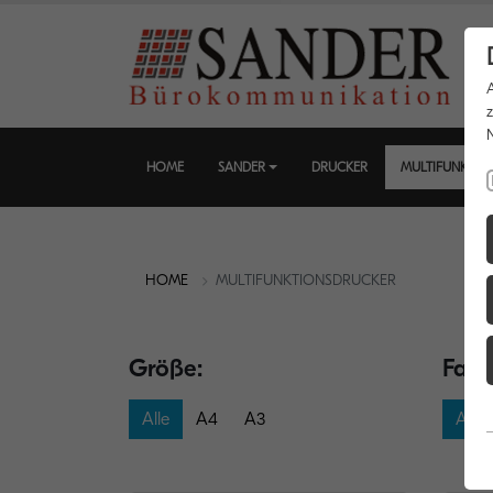
HOME
SANDER
DRUCKER
MULTIFUNKTIO
HOME
MULTIFUNKTIONSDRUCKER
Größe:
Farb
Alle
A4
A3
Alle