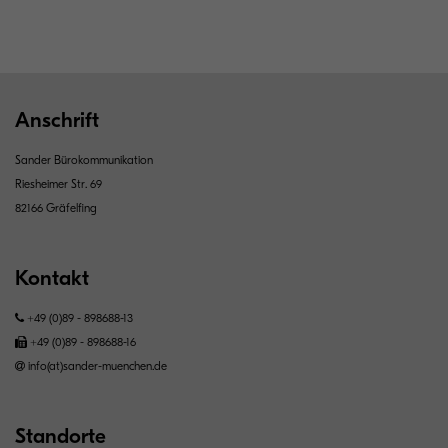
Anschrift
Sander Bürokommunikation
Riesheimer Str. 69
82166 Gräfelfing
Kontakt
+49 (0)89 - 898688-13
+49 (0)89 - 898688-16
info(at)sander-muenchen.de
Standorte