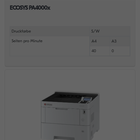
ECOSYS PA4000x
Druckfarbe
S/W
Seiten pro Minute
A4
A3
40
0