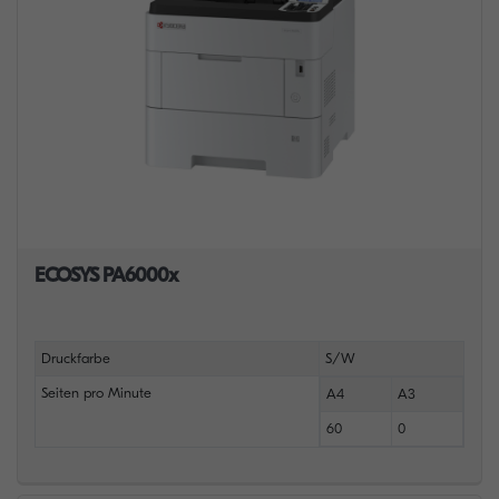
ECOSYS PA6000x
Druckfarbe
S/W
Seiten pro Minute
A4
A3
60
0