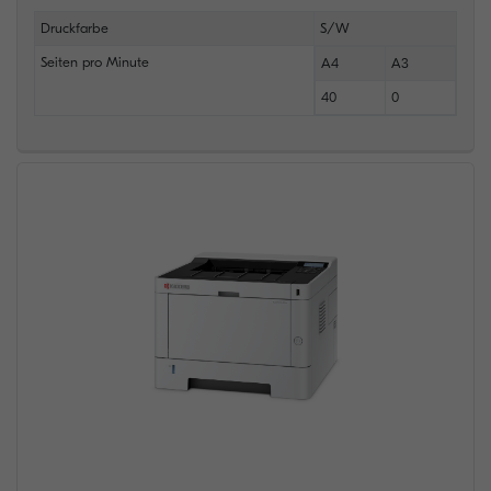
Druckfarbe
S/W
Seiten pro Minute
A4
A3
40
0