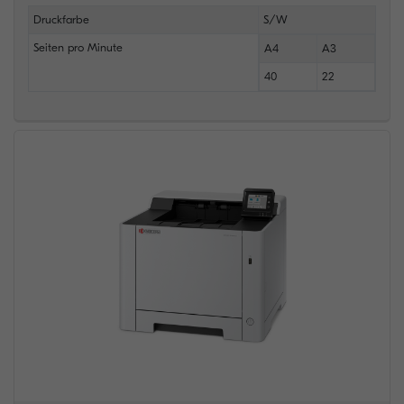
Druckfarbe
S/W
Seiten pro Minute
A4
A3
40
22